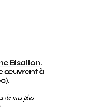
e Bisaillon
.
que œuvrant à
c).
es de mes plus
s.